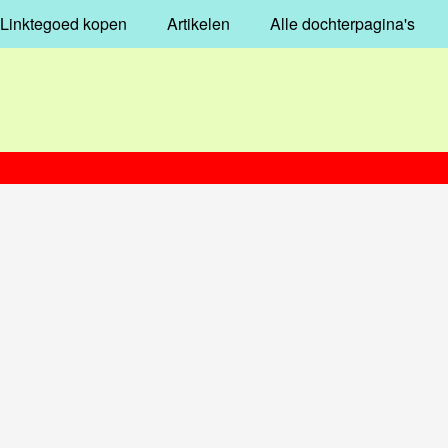
Linktegoed kopen
Artikelen
Alle dochterpagina's